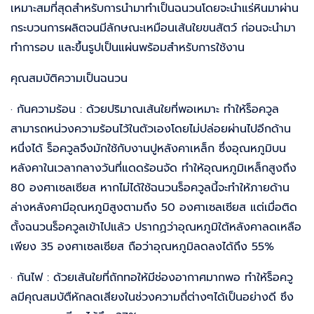
เหมาะสมที่สุดสำหรับการนำมาทำเป็นฉนวนโดยจะนำแร่หินมาผ่าน
กระบวนการผลิตจนมีลักษณะเหมือนเส้นใยขนสัตว์ ก่อนจะนำมา
ทำการอบ และขึ้นรูปเป็นแผ่นพร้อมสำหรับการใช้งาน
คุณสมบัติความเป็นฉนวน
· กันความร้อน : ด้วยปริมาณเส้นใยที่พอเหมาะ ทำให้ร็อควูล
สามารถหน่วงความร้อนไว้ในตัวเองโดยไม่ปล่อยผ่านไปอีกด้าน
หนึ่งได้ ร็อควูลจึงมักใช้กับงานปูหลังคาเหล็ก ซึ่งอุณหภูมิบน
หลังคาในเวลากลางวันที่แดดร้อนจัด ทำให้อุณหภูมิเหล็กสูงถึง
80 องศาเซลเซียส หากไม่ได้ใช้ฉนวนร็อควูลนี้จะทำให้ภายด้าน
ล่างหลังคามีอุณหภูมิสูงตามถึง 50 องศาเซลเซียส แต่เมื่อติด
ตั้งฉนวนร็อควูลเข้าไปแล้ว ปรากฏว่าอุณหภูมิใต้หลังคาลดเหลือ
เพียง 35 องศาเซลเซียส ถือว่าอุณหภูมิลดลงได้ถึง 55%
· กันไฟ : ด้วยเส้นใยที่ถักทอให้มีช่องอากาศมากพอ ทำให้ร็อควู
ลมีคุณสมบัตืหักลดเสียงในช่วงความถี่ต่างๆได้เป็นอย่างดี ซึง