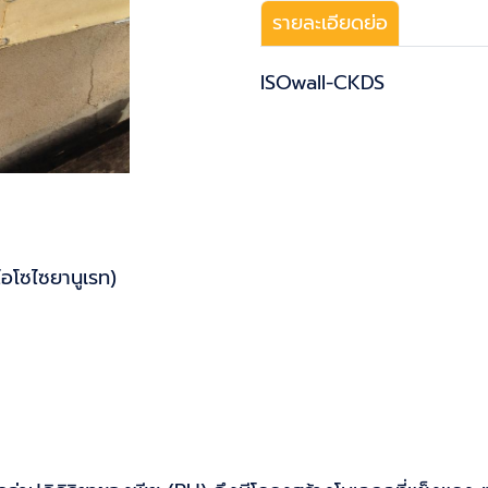
รายละเอียดย่อ
ISOwall-CKDS
อโซไซยานูเรท)